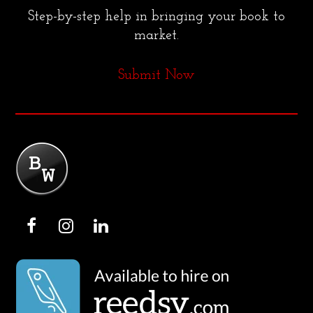
Step-by-step help in bringing your book to
market.
Submit Now
F
I
L
a
n
i
c
s
n
e
t
k
b
a
e